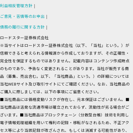
利益相反管理方針
ご意見・苦情等のお申出
債務の履行に関する方針
ロードスター証券株式会社
※当サイトはロードスター証券株式会社（以下、「当社」という。）が
信頼できると考えられる情報源から作成しておりますが、その正確性・
完全性を保証するものではありません。記載内容はコンテンツ作成時点
のものであり、予告なく変更されることがあります。当社が販売する商
品（募集、売出含む。以下、「当社商品」という。）の詳細については
当社WEBサイト及び取引サイトにてご確認ください。なお、当社商品の
ご購入に際しましては、以下の事項にご留意ください。
■当社商品には価格変動リスクが存在し、元本保証はございません。■
当社商品は活発な流通市場は確立されておらず、流動性が劣る場合がご
ざいます。■当社商品はブロックチェーン（分散型台帳）技術を利用し
電子情報処理組織を用いて権利の記録・移転がなされるため、不正アク
セス等により当該記録が改ざんされ、もしくは消滅する可能性があり、