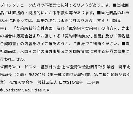
ブロックチェーン技術の不確実性に対するリスクがあります。■当社商
品には直接的・間接的にかかる手数料等があります。■当社商品のお申
込みにあたっては、募集の場合は販売会社よりお渡しする「目論見
書」、「契約締結前交付書面」及び「匿名組合契約書」の内容を、売出
の場合は販売会社よりお渡しする「契約締結前交付書面」及び「匿名組
合契約書」の内容を必ずご確認のうえ、ご自身でご判断ください。■当
社商品は、米国その他の海外市場又は外国投資家に対する証券の募集は
行われません。
≪商号≫ロードスター証券株式会社 ≪登録≫金融商品取引業者 関東財
務局長（金商）第3202号（第一種金融商品取引業、第二種金融商品取引
業） ≪加入協会≫一般社団法人 日本STO協会 正会員
©Loadstar Securities K.K.