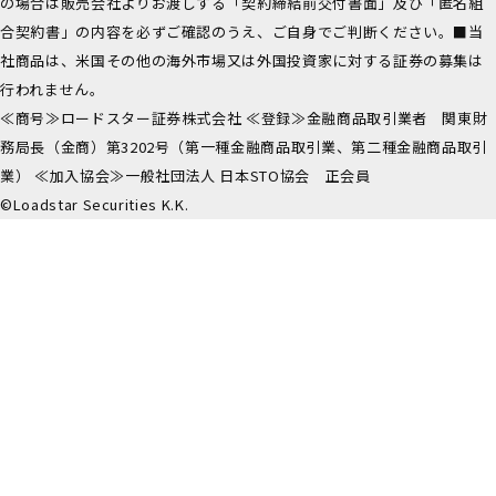
の場合は販売会社よりお渡しする「契約締結前交付書面」及び「匿名組
合契約書」の内容を必ずご確認のうえ、ご自身でご判断ください。■当
社商品は、米国その他の海外市場又は外国投資家に対する証券の募集は
行われません。
≪商号≫ロードスター証券株式会社 ≪登録≫金融商品取引業者 関東財
務局長（金商）第3202号（第一種金融商品取引業、第二種金融商品取引
業） ≪加入協会≫一般社団法人 日本STO協会 正会員
©Loadstar Securities K.K.