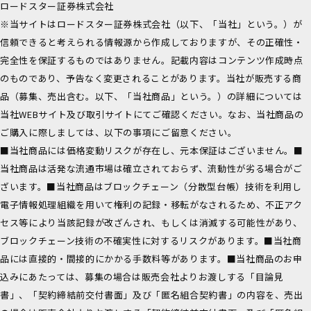
ロードスター証券株式会社
※当サイトはロードスター証券株式会社（以下、「当社」という。）が
信頼できると考えられる情報源から作成しておりますが、その正確性・
完全性を保証するものではありません。記載内容はコンテンツ作成時点
のものであり、予告なく変更されることがあります。当社が販売する商
品（募集、売出含む。以下、「当社商品」という。）の詳細については
当社WEBサイト及び取引サイトにてご確認ください。なお、当社商品の
ご購入に際しましては、以下の事項にご留意ください。
■当社商品には価格変動リスクが存在し、元本保証はございません。■
当社商品は活発な流通市場は確立されておらず、流動性が劣る場合がご
ざいます。■当社商品はブロックチェーン（分散型台帳）技術を利用し
電子情報処理組織を用いて権利の記録・移転がなされるため、不正アク
セス等により当該記録が改ざんされ、もしくは消滅する可能性があり、
ブロックチェーン技術の不確実性に対するリスクがあります。■当社商
品には直接的・間接的にかかる手数料等があります。■当社商品のお申
込みにあたっては、募集の場合は販売会社よりお渡しする「目論見
書」、「契約締結前交付書面」及び「匿名組合契約書」の内容を、売出