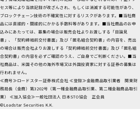
セス等により当該記録が改ざんされ、もしくは消滅する可能性があり、
ブロックチェーン技術の不確実性に対するリスクがあります。■当社商
品には直接的・間接的にかかる手数料等があります。■当社商品のお申
込みにあたっては、募集の場合は販売会社よりお渡しする「目論見
書」、「契約締結前交付書面」及び「匿名組合契約書」の内容を、売出
の場合は販売会社よりお渡しする「契約締結前交付書面」及び「匿名組
合契約書」の内容を必ずご確認のうえ、ご自身でご判断ください。■当
社商品は、米国その他の海外市場又は外国投資家に対する証券の募集は
行われません。
≪商号≫ロードスター証券株式会社 ≪登録≫金融商品取引業者 関東財
務局長（金商）第3202号（第一種金融商品取引業、第二種金融商品取引
業） ≪加入協会≫一般社団法人 日本STO協会 正会員
©Loadstar Securities K.K.